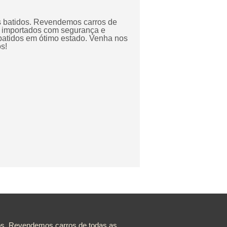
 batidos. Revendemos carros de
e importados com segurança e
atidos em ótimo estado. Venha nos
s!
s. Revendemos carros de todas as