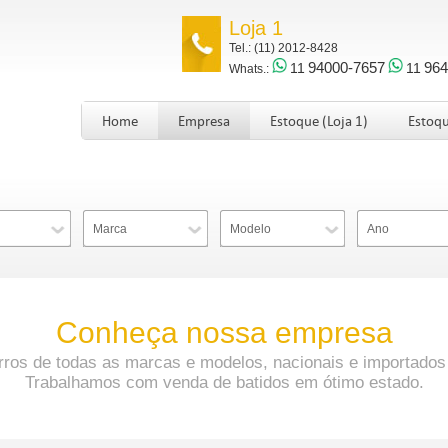
Loja 1
Tel.: (11) 2012-8428
94000-7657
964
11
11
Whats.:
Home
Empresa
Estoque (Loja 1)
Estoqu
Marca
Modelo
Ano
Conheça nossa empresa
os de todas as marcas e modelos, nacionais e importado
Trabalhamos com venda de batidos em ótimo estado.