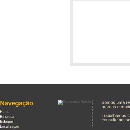
Navegação
Somos uma rev
marcas e model
Home
Trabalhamos co
Empresa
consulte noss
Estoque
Localização