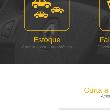
Estoque
Fa
Confira nossos automóveis
Dúvida
Curta a
Aces