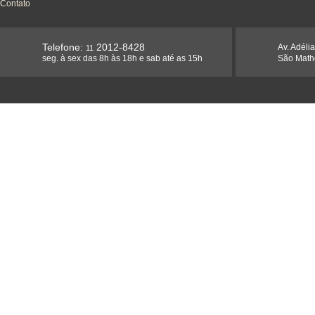
Contato
Telefone:
2012-8428
Av. Adéli
11
seg. à sex das 8h às 18h e sab até as 15h
São Math